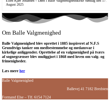
Ellen Kjær Johansen – Døbt i Balle Valgmenighedskirke Søndag den 17.
August 2025
Om Balle Valgmenighed
Balle Valgmenighed blev oprettet i 1885 inspireret af N.F.S
Grundtvigs tanker om medbestemmelse og medansvar i
kirkelige anliggender. Oprettelse af en valgmenighed på tværs
af sognegrænser blev muliggjort i 1868 med loven om valg- og
frimenigheder.
Læs mere
her
Balle Valgmenighed
Ballevej 41 7182 Bredsten
Formand Else – Tlf. 6154 7124