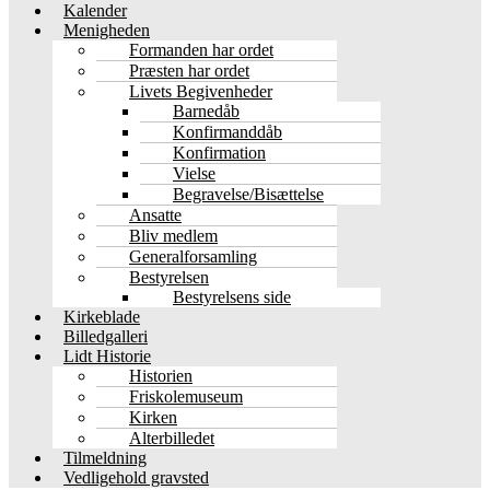
Kalender
Menigheden
Formanden har ordet
Præsten har ordet
Livets Begivenheder
Barnedåb
Konfirmanddåb
Konfirmation
Vielse
Begravelse/Bisættelse
Ansatte
Bliv medlem
Generalforsamling
Bestyrelsen
Bestyrelsens side
Kirkeblade
Billedgalleri
Lidt Historie
Historien
Friskolemuseum
Kirken
Alterbilledet
Tilmeldning
Vedligehold gravsted