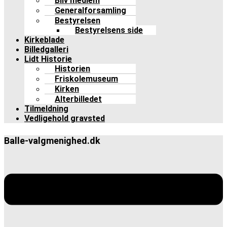
Bliv medlem
Generalforsamling
Bestyrelsen
Bestyrelsens side
Kirkeblade
Billedgalleri
Lidt Historie
Historien
Friskolemuseum
Kirken
Alterbilledet
Tilmeldning
Vedligehold gravsted
Balle-valgmenighed.dk
Menu