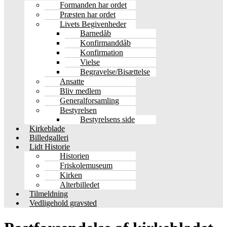
Formanden har ordet
Præsten har ordet
Livets Begivenheder
Barnedåb
Konfirmanddåb
Konfirmation
Vielse
Begravelse/Bisættelse
Ansatte
Bliv medlem
Generalforsamling
Bestyrelsen
Bestyrelsens side
Kirkeblade
Billedgalleri
Lidt Historie
Historien
Friskolemuseum
Kirken
Alterbilledet
Tilmeldning
Vedligehold gravsted