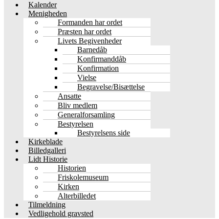
Kalender
Menigheden
Formanden har ordet
Præsten har ordet
Livets Begivenheder
Barnedåb
Konfirmanddåb
Konfirmation
Vielse
Begravelse/Bisættelse
Ansatte
Bliv medlem
Generalforsamling
Bestyrelsen
Bestyrelsens side
Kirkeblade
Billedgalleri
Lidt Historie
Historien
Friskolemuseum
Kirken
Alterbilledet
Tilmeldning
Vedligehold gravsted