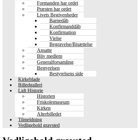
Formanden har ordet
Præsten har ordet
Livets Begivenheder
Barnedåb
Konfirmanddåb
Konfirmation
Vielse
Begravelse/Bisættelse
Ansatte
Bliv medlem
Generalforsamling
Bestyrelsen
Bestyrelsens side
Kirkeblade
Billedgalleri
Lidt Historie
Historien
Friskolemuseum
Kirken
Alterbilledet
Tilmeldning
Vedligehold gravsted