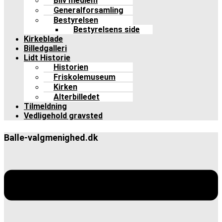
Bliv medlem
Generalforsamling
Bestyrelsen
Bestyrelsens side
Kirkeblade
Billedgalleri
Lidt Historie
Historien
Friskolemuseum
Kirken
Alterbilledet
Tilmeldning
Vedligehold gravsted
Balle-valgmenighed.dk
Menu